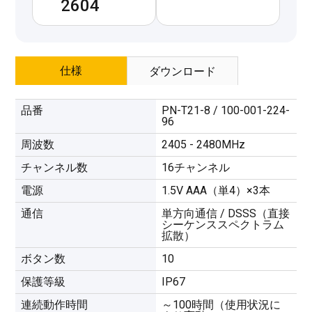
2604
仕様
ダウンロード
品番
PN-T21-8 / 100-001-224-
96
周波数
2405 - 2480MHz
チャンネル数
16チャンネル
電源
1.5V AAA（単4）×3本
通信
単方向通信 / DSSS（直接
シーケンススペクトラム
拡散）
ボタン数
10
保護等級
IP67
連続動作時間
～100時間（使用状況に